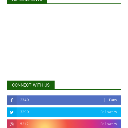
CONNECT WITH US
2340
Fans
3290
Followers
5212
Followers