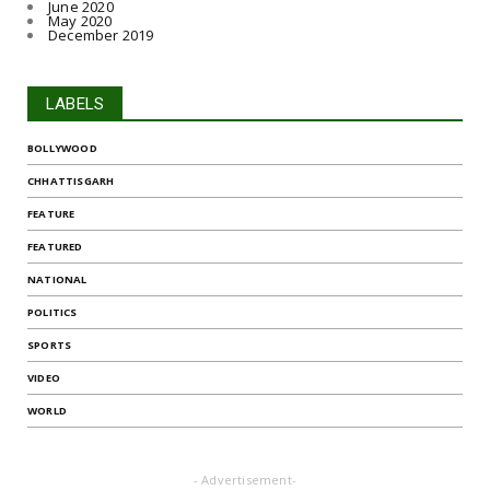
June 2020
May 2020
December 2019
LABELS
BOLLYWOOD
CHHATTISGARH
FEATURE
FEATURED
NATIONAL
POLITICS
SPORTS
VIDEO
WORLD
- Advertisement-