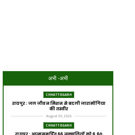
अभी -अभी
CHHATTISGARH
रायपुर : जल जीवन मिशन से बदली जारामोंगिया
की तस्वीर
August 05, 2026
CHHATTISGARH
रायपुर : आत्मसमर्पित 66 नक्सलियों को 6.60