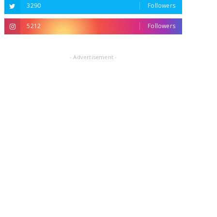
3290
Followers
5212
Followers
- Advertisement -