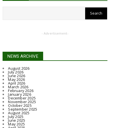
CHHATTISGARH
रायपुर : छत्तीसगढ़ में अमानक पनीर और डेयरी
एनालॉग उत्पादों प...
July 31, 2026
- Advertisement-
CHHATTISGARH
रायपुर : सुतियापाट लिंक केनाल के कार्यों के लिए
2.66 करोड़ र...
NEWS ARCHIVE
July 31, 2026
CHHATTISGARH
August 2026
July 2026
रायपुर : राजस्व मामलों में देरी बर्दाश्त नहीं, समय
June 2026
May 2026
पर निपटाए...
April 2026
March 2026
July 31, 2026
February 2026
January 2026
CHHATTISGARH
December 2025
November 2025
रायपुर : अपर मुख्य सचिव ने हाथी नियंत्रण केंद्र
October 2025
September 2025
चोटिया का कि...
August 2025
July 2025
July 30, 2026
June 2025
May 2025
April 2025