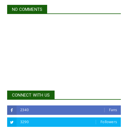
NO COMMENTS
CONNECT WITH US
2340
Fans
3290
Followers