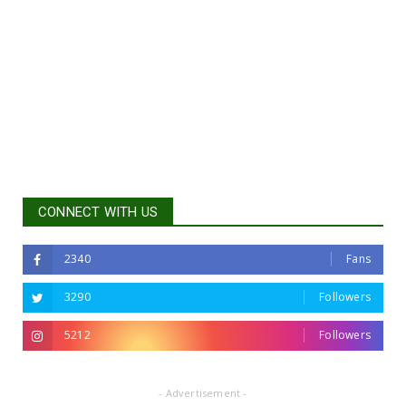
CONNECT WITH US
2340
Fans
3290
Followers
5212
Followers
- Advertisement -