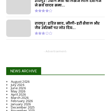
रायपुर : उद्योग मंत्री श्री लखन लाल देवांगन
CHHATTISGARH
ने सर्व यादव समा...
रायपुर : मुख्यमंत्री श्री विष्णुदेव साय के नेतृत्व में छत्ती...
August 06, 2026
CHHATTISGARH
रायपुर : हरित खाद, नीली-हरी शैवाल और
जैव उर्वरकों पर जोर दिय...
रायपुर : जल जीवन मिशन से बदली जारामोंगिया की
तस्वीर
August 05, 2026
CHHATTISGARH
- Advertisement-
रायपुर : आत्मसमर्पित 66 नक्सलियों को 6.60 करोड़
रुपये की प्रो...
August 05, 2026
NEWS ARCHIVE
August 2026
July 2026
June 2026
May 2026
April 2026
March 2026
February 2026
January 2026
December 2025
November 2025