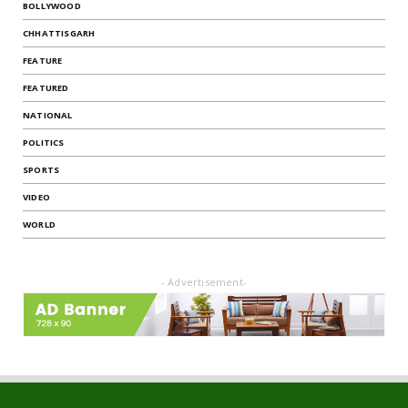
BOLLYWOOD
CHHATTISGARH
FEATURE
FEATURED
NATIONAL
POLITICS
SPORTS
VIDEO
WORLD
- Advertisement-