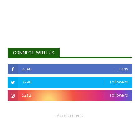
CONNECT WITH US
2340
Fans
3290
Followers
5212
Followers
- Advertisement -