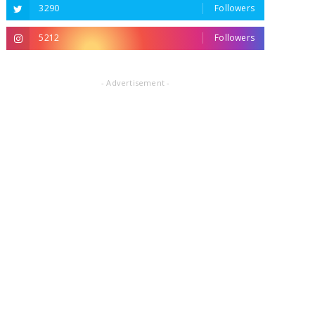
3290
Followers
5212
Followers
- Advertisement -