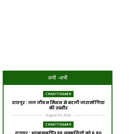
अभी -अभी
CHHATTISGARH
रायपुर : जल जीवन मिशन से बदली जारामोंगिया
की तस्वीर
August 05, 2026
CHHATTISGARH
रायपुर : आत्मसमर्पित 66 नक्सलियों को 6.60