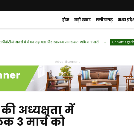
होम
बड़ी ख़बर
छत्तीसगढ़
मध्य प्रदे
ेत्रों में पोषण सहायता और स्वास्थ्य जागरूकता अभियान जारी
रायपुर :
Chhattisgarh
- Advertisement-
 की अध्यक्षता में
ैठक 3 मार्च को