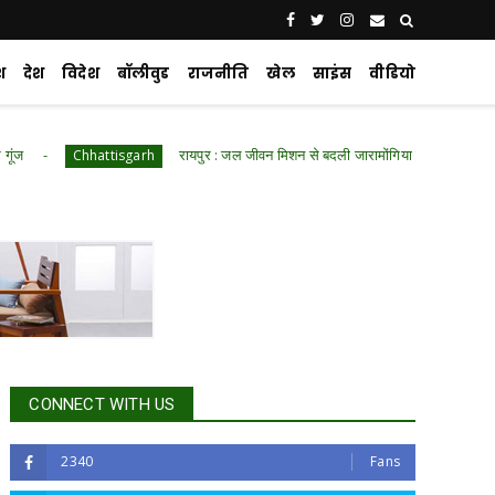
श
देश
विदेश
बॉलीवुड
राजनीति
खेल
साइंस
वीडियो
रायपुर : जल जीवन मिशन से बदली जारामोंगिया की तस्वीर
Chhattisgarh
Chhatti
CONNECT WITH US
2340
Fans