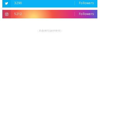
3290
Followers
5212
Followers
- Advertisement -