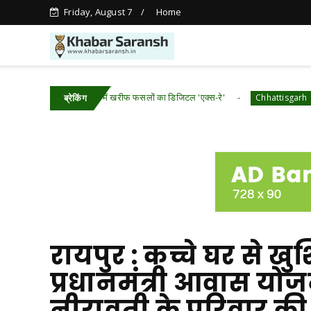
Friday, August 7
Home
​रायपुर : ​छत्तीसगढ़ में खरीफ फसलों का डिजिटल 'एक्स-रे'
रायपुर : म
Chhattisgarh
ब्रेकिंग
रायपुर : कच्चे घर से ख
प्रधानमंत्री आवास योज
नीरावती के परिवार की 