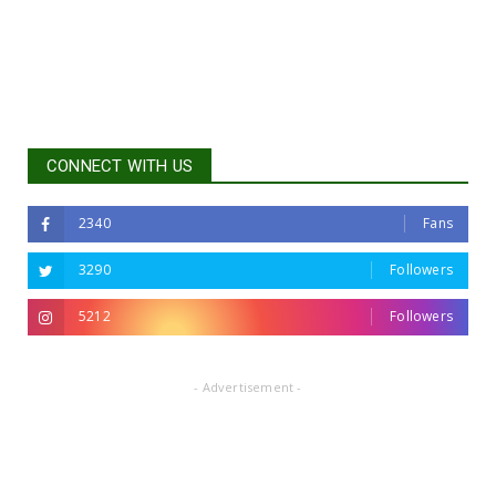
CONNECT WITH US
2340
Fans
3290
Followers
5212
Followers
- Advertisement -