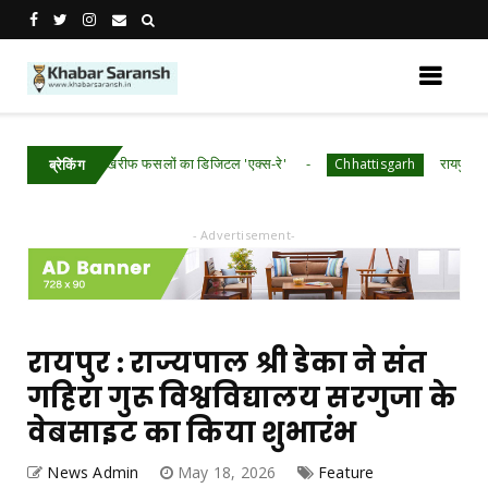
र : ​छत्तीसगढ़ में खरीफ फसलों का डिजिटल 'एक्स-रे'
रायपुर : मुख्यमंत्
Chhattisgarh
ब्रेकिंग
- Advertisement-
रायपुर : राज्यपाल श्री डेका ने संत
गहिरा गुरू विश्वविद्यालय सरगुजा के
वेबसाइट का किया शुभारंभ
News Admin
May 18, 2026
Feature