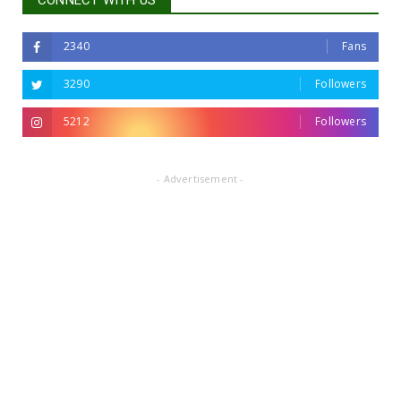
CONNECT WITH US
2340
Fans
3290
Followers
5212
Followers
- Advertisement -