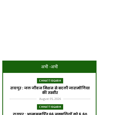
अभी -अभी
CHHATTISGARH
रायपुर : जल जीवन मिशन से बदली जारामोंगिया
की तस्वीर
August 05, 2026
CHHATTISGARH
रायपुर : आत्मसमर्पित 66 नक्सलियों को 6.60