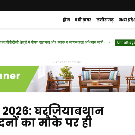
होम
बड़ी ख़बर
छत्तीसगढ़
मध्य प्रदे
क्षेत्रों में पोषण सहायता और स्वास्थ्य जागरूकता अभियान जारी
रायपु
Chhattisgarh
- Advertisement-
ार 2026: घरजियाबथान
दनों का मौके पर ही