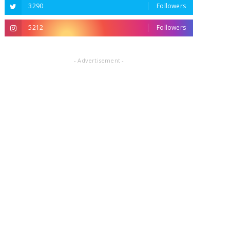
3290
Followers
5212
Followers
- Advertisement -