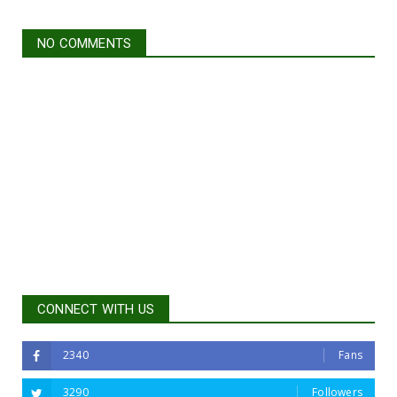
NO COMMENTS
CONNECT WITH US
2340
Fans
3290
Followers