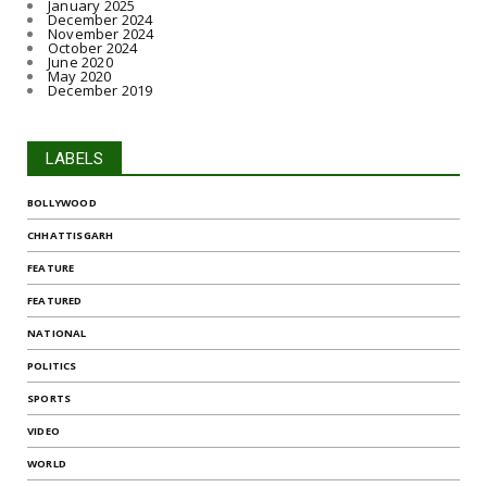
January 2025
December 2024
November 2024
October 2024
June 2020
May 2020
December 2019
LABELS
BOLLYWOOD
CHHATTISGARH
FEATURE
FEATURED
NATIONAL
POLITICS
SPORTS
VIDEO
WORLD