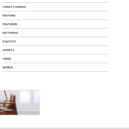
CHHATTISGARH
FEATURE
FEATURED
NATIONAL
POLITICS
SPORTS
VIDEO
WORLD