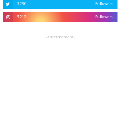
3290
Followers
5212
Followers
- Advertisement -