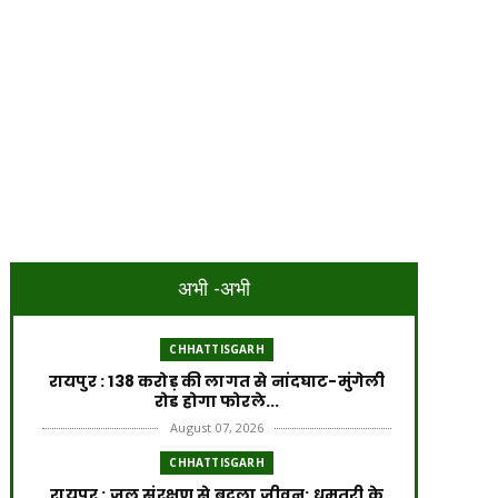
अभी -अभी
CHHATTISGARH
रायपुर : 138 करोड़ की लागत से नांदघाट-मुंगेली
रोड होगा फोरले...
August 07, 2026
CHHATTISGARH
रायपुर : जल संरक्षण से बदला जीवन: धमतरी के