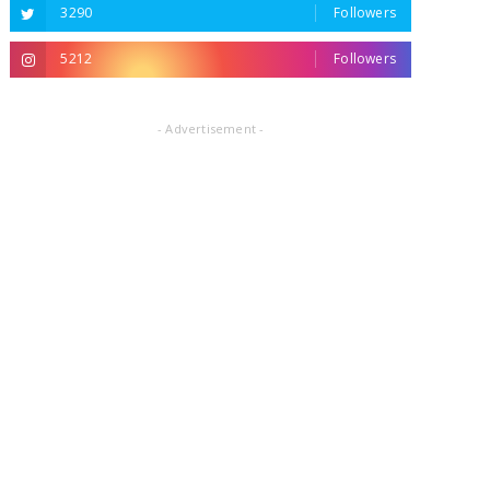
3290
Followers
5212
Followers
- Advertisement -