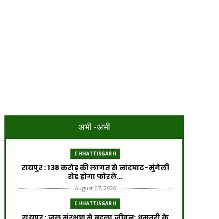
अभी -अभी
CHHATTISGARH
रायपुर : 138 करोड़ की लागत से नांदघाट-मुंगेली
रोड होगा फोरले...
August 07, 2026
CHHATTISGARH
रायपुर : जल संरक्षण से बदला जीवन: धमतरी के