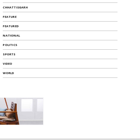
CHHATTISGARH
FEATURE
FEATURED
NATIONAL
POLITICS
SPORTS
VIDEO
WORLD