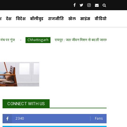
श
देश
विदेश
बॉलीवुड
राजनीति
खेल
साइंस
वीडियो
रायपुर : जल जीवन मिशन से बदली जारामोंगिया की तस्वीर
Chhattisgarh
Ch
CONNECT WITH US
2340
Fans