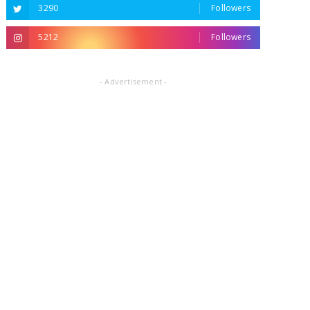
3290
Followers
5212
Followers
- Advertisement -