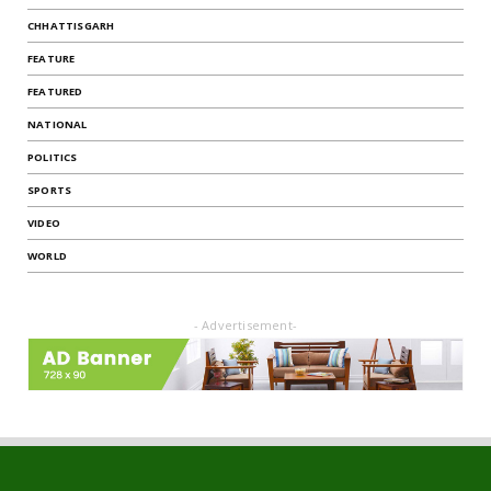
CHHATTISGARH
FEATURE
FEATURED
NATIONAL
POLITICS
SPORTS
VIDEO
WORLD
- Advertisement-