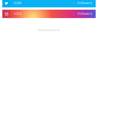
3290
Followers
5212
Followers
- Advertisement -