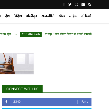
श
देश
विदेश
बॉलीवुड
राजनीति
खेल
साइंस
वीडियो
रायपुर : जल जीवन मिशन से बदली जारामोंगिया की तस्वीर
Chhattisgarh
Chh
CONNECT WITH US
2340
Fans