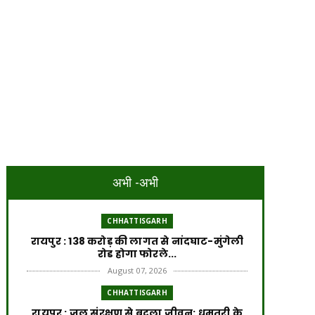
अभी -अभी
CHHATTISGARH
रायपुर : 138 करोड़ की लागत से नांदघाट-मुंगेली
रोड होगा फोरले...
August 07, 2026
CHHATTISGARH
रायपुर : जल संरक्षण से बदला जीवन: धमतरी के