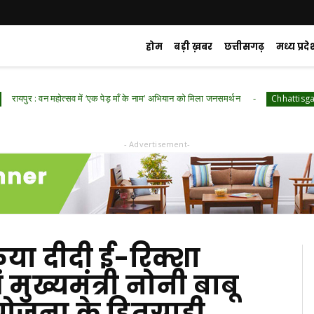
होम
बड़ी ख़बर
छत्तीसगढ़
मध्य प्रदे
वन महोत्सव में ‘एक पेड़ माँ के नाम’ अभियान को मिला जनसमर्थन
रायपुर
Chhattisgarh
- Advertisement-
 किया दीदी ई-रिक्शा
 मुख्यमंत्री नोनी बाबू
योजना के हितग्राही