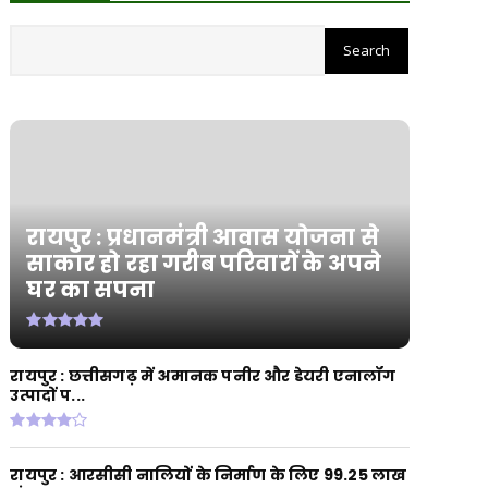
CHHATTISGARH
​रायपुर : ​छत्तीसगढ़ में खरीफ फसलों का डिजिटल
'एक्स-रे'
August 06, 2026
CHHATTISGARH
रायपुर : मुख्यमंत्री श्री विष्णुदेव साय के नेतृत्व में
छत्ती...
August 06, 2026
रायपुर : प्रधानमंत्री आवास योजना से
CHHATTISGARH
साकार हो रहा गरीब परिवारों के अपने
घर का सपना
रायपुर : जल जीवन मिशन से बदली जारामोंगिया
की तस्वीर
August 05, 2026
CHHATTISGARH
रायपुर : छत्तीसगढ़ में अमानक पनीर और डेयरी एनालॉग
उत्पादों प...
रायपुर : आत्मसमर्पित 66 नक्सलियों को 6.60
करोड़ रुपये की प्रो...
August 05, 2026
रायपुर : आरसीसी नालियों के निर्माण के लिए 99.25 लाख