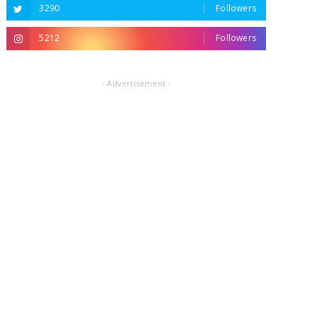
3290
Followers
5212
Followers
- Advertisement -