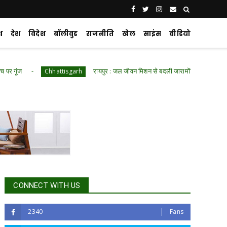
श
देश
विदेश
बॉलीवुड
राजनीति
खेल
साइंस
वीडियो
रायपुर : जल जीवन मिशन से बदली जारामोंगिया की तस्वीर
Chhattisgarh
Chh
CONNECT WITH US
2340
Fans