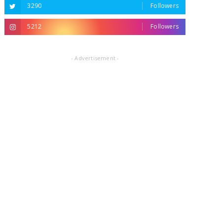
3290
Followers
5212
Followers
- Advertisement -