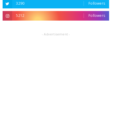
3290
Followers
5212
Followers
- Advertisement -