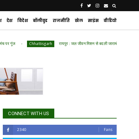
श
देश
विदेश
बॉलीवुड
राजनीति
खेल
साइंस
वीडियो
रायपुर : जल जीवन मिशन से बदली जारामोंगिया की तस्वीर
Chhattisgarh
Ch
CONNECT WITH US
2340
Fans