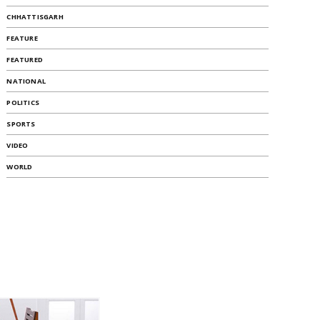
CHHATTISGARH
FEATURE
FEATURED
NATIONAL
POLITICS
SPORTS
VIDEO
WORLD