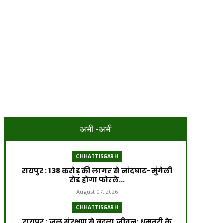
अभी -अभी
CHHATTISGARH
रायपुर : 138 करोड़ की लागत से नांदघाट-मुंगेली
रोड होगा फोरले...
August 07, 2026
CHHATTISGARH
रायपुर : जल संरक्षण से बदला जीवन: धमतरी के