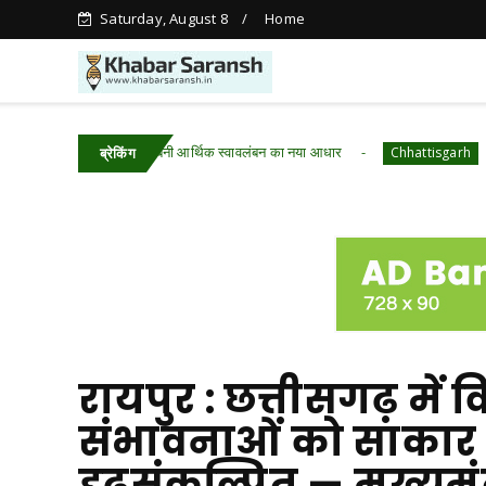
Saturday, August 8
Home
में आजीविका डबरी बनी आर्थिक स्वावलंबन का नया आधार
रायपुर : वन 
Chhattisgarh
ब्रेकिंग
रायपुर : छत्तीसगढ़ मे
संभावनाओं को साकार
दृढ़संकल्पित — मुख्यमं