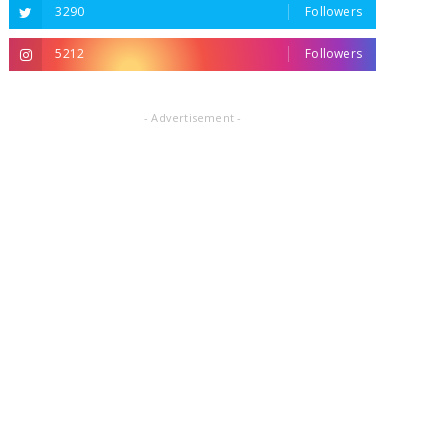
3290
Followers
5212
Followers
- Advertisement -