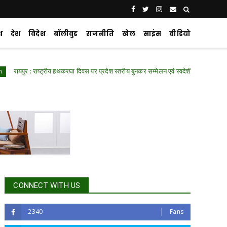
श
देश
विदेश
बॉलीवुड
राजनीति
खेल
साइंस
वीडियो
 राष्ट्रीय हथकरघा दिवस पर प्रदेश स्तरीय बुनकर सम्मेलन एवं स्वदेशी प्रदर्शनी में शामिल हुए वित्त म
CONNECT WITH US
2340
Fans