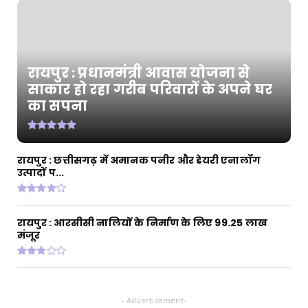
CHHATTISGARH
रायपुर : मुख्यमंत्री श्री विष्णुदेव साय के नेतृत्व में छत्ती...
August 06, 2026
रायपुर : प्रधानमंत्री आवास योजना से
CHHATTISGARH
साकार हो रहा गरीब परिवारों के अपने घर
रायपुर : जल जीवन मिशन से बदली जारामोंगिया की
का सपना
तस्वीर
August 05, 2026
CHHATTISGARH
रायपुर : छत्तीसगढ़ में अमानक पनीर और डेयरी एनालॉग
रायपुर : आत्मसमर्पित 66 नक्सलियों को 6.60 करोड़
उत्पादों प...
रुपये की प्रो...
August 05, 2026
रायपुर : आरसीसी नालियों के निर्माण के लिए 99.25 लाख
मंजूर
- Advertisement-