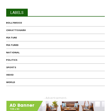
LABELS
BOLLYWOOD
CHHATTISGARH
FEATURE
FEATURED
NATIONAL
POLITICS
SPORTS
VIDEO
WORLD
- Advertisement-