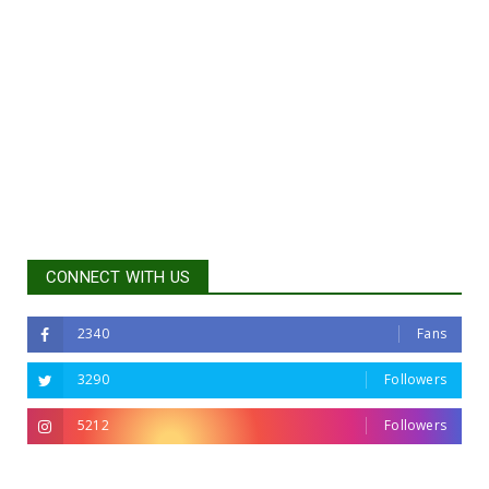
CONNECT WITH US
2340
Fans
3290
Followers
5212
Followers