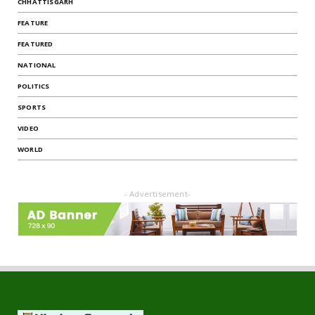
CHHATTISGARH
FEATURE
FEATURED
NATIONAL
POLITICS
SPORTS
VIDEO
WORLD
- Advertisement-