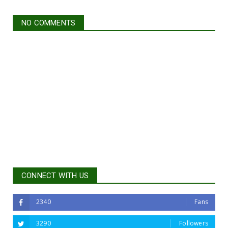
NO COMMENTS
CONNECT WITH US
2340
Fans
3290
Followers