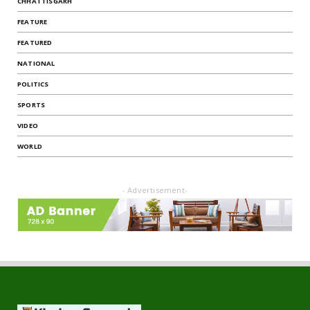
CHHATTISGARH
FEATURE
FEATURED
NATIONAL
POLITICS
SPORTS
VIDEO
WORLD
- Advertisement-