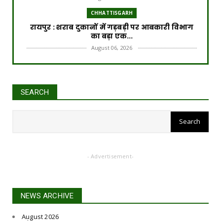
CHHATTISGARH
रायपुर : शराब दुकानों में गड़बड़ी पर आबकारी विभाग
का बड़ा एक...
August 06, 2026
CHHATTISGARH
रायपुर : विकसित छत्तीसगढ़ की मजबूत नींव के लिए
पोषण एवं बाल ...
SEARCH
August 06, 2026
CHHATTISGARH
​रायपुर : ​छत्तीसगढ़ में खरीफ फसलों का डिजिटल
'एक्स-रे'
August 06, 2026
- Advertisement-
CHHATTISGARH
रायपुर : मुख्यमंत्री श्री विष्णुदेव साय के नेतृत्व में छत्ती...
August 06, 2026
NEWS ARCHIVE
CHHATTISGARH
August 2026
रायपुर : जल जीवन मिशन से बदली जारामोंगिया की