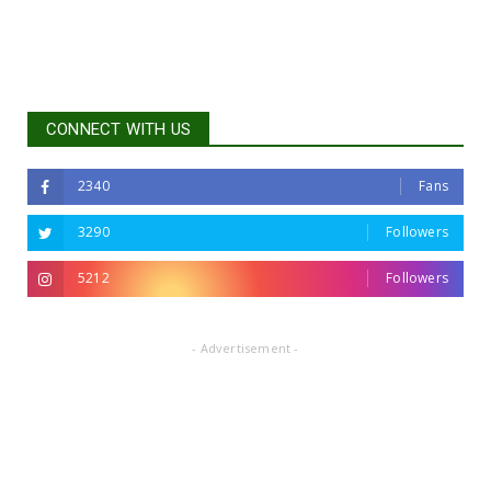
CONNECT WITH US
2340
Fans
3290
Followers
5212
Followers
- Advertisement -