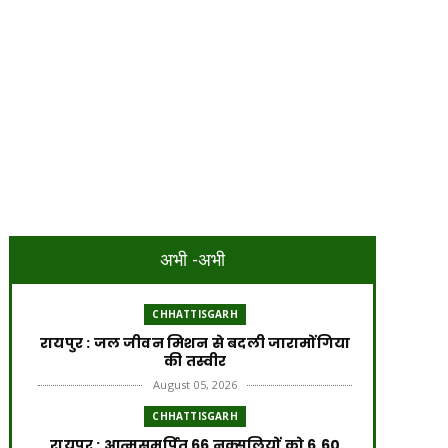
अभी -अभी
CHHATTISGARH
रायपुर : जल जीवन मिशन से बदली जारामोंगिया
की तस्वीर
August 05, 2026
CHHATTISGARH
रायपुर : आत्मसमर्पित 66 नक्सलियों को 6.60