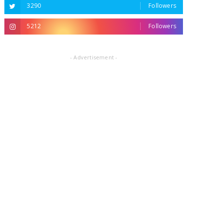
3290
Followers
5212
Followers
- Advertisement -