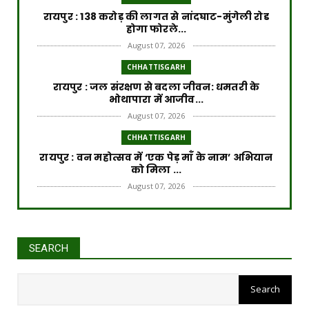
रायपुर : 138 करोड़ की लागत से नांदघाट-मुंगेली रोड
होगा फोरले...
August 07, 2026
CHHATTISGARH
रायपुर : जल संरक्षण से बदला जीवन: धमतरी के
भोथापारा में आजीव...
August 07, 2026
CHHATTISGARH
रायपुर : वन महोत्सव में ‘एक पेड़ माँ के नाम’ अभियान
को मिला ...
August 07, 2026
CHHATTISGARH
रायपुर : राष्ट्रीय हथकरघा दिवस पर प्रदेश स्तरीय
बुनकर सम्मेल...
SEARCH
August 07, 2026
रायपुर : वर्ष 2024-25 में जल जीवन
मिशन के कार्यों के लिए राज्य सरकार दे
CHHATTISGARH
चुकी है 3000 करोड़ का अग्रिम राज्यांश
रायपुर : शराब दुकानों में गड़बड़ी पर आबकारी विभाग