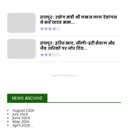
का बड़ा एक...
August 06, 2026
रायपुर : उद्योग मंत्री श्री लखन लाल देवांगन
CHHATTISGARH
ने सर्व यादव समा...
रायपुर : विकसित छत्तीसगढ़ की मजबूत नींव के लिए
पोषण एवं बाल ...
August 06, 2026
रायपुर : हरित खाद, नीली-हरी शैवाल और
CHHATTISGARH
जैव उर्वरकों पर जोर दिय...
​रायपुर : ​छत्तीसगढ़ में खरीफ फसलों का डिजिटल
'एक्स-रे'
August 06, 2026
CHHATTISGARH
- Advertisement-
रायपुर : मुख्यमंत्री श्री विष्णुदेव साय के नेतृत्व में छत्ती...
August 06, 2026
NEWS ARCHIVE
August 2026
July 2026
June 2026
May 2026
April 2026