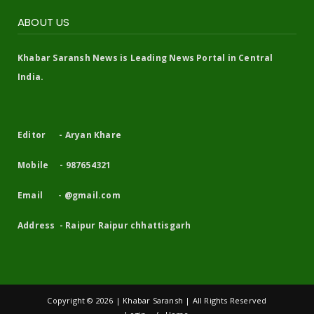
ABOUT US
Khabar Saransh News is Leading News Portal in Central
India.
Editor - Aryan Khare
Mobile - 987654321
Email - @gmail.com
Address - Raipur Raipur chhattisgarh
Copyright ©
2026 | Khabar Saransh | All Rights Reserved