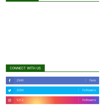
CONNECT WITH US
2340
Fans
3290
Followers
5212
Followers