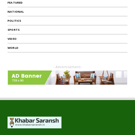
FEATURED
NATIONAL
POLITICS
SPORTS
VIDEO
WORLD
- Advertisement-