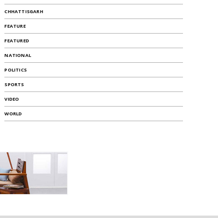
CHHATTISGARH
FEATURE
FEATURED
NATIONAL
POLITICS
SPORTS
VIDEO
WORLD