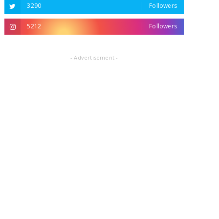
3290
Followers
5212
Followers
- Advertisement -