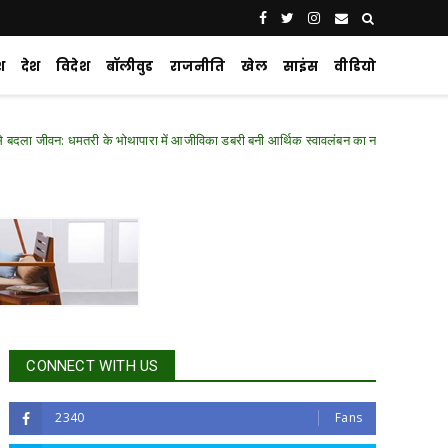
श
देश
विदेश
बॉलीवुड
राजनीति
खेल
साइंस
वीडियो
न: धमतरी के भोथापारा में आजीविका डबरी बनी आर्थिक स्वावलंबन का नया आधार
Chhatti
CONNECT WITH US
2340
Fans