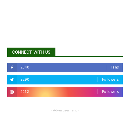
CONNECT WITH US
2340
Fans
3290
Followers
5212
Followers
- Advertisement -