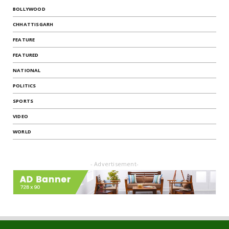
BOLLYWOOD
CHHATTISGARH
FEATURE
FEATURED
NATIONAL
POLITICS
SPORTS
VIDEO
WORLD
- Advertisement-