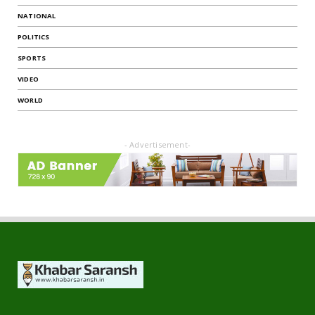
NATIONAL
POLITICS
SPORTS
VIDEO
WORLD
- Advertisement-