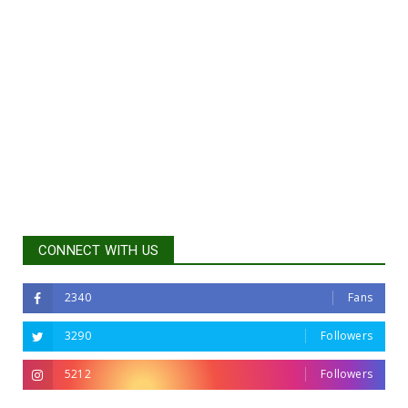
CONNECT WITH US
2340
Fans
3290
Followers
5212
Followers