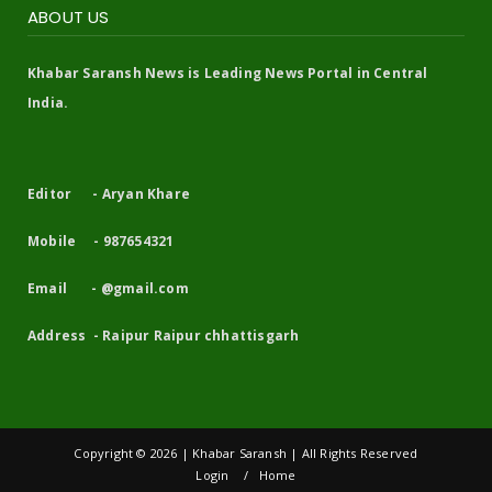
ABOUT US
Khabar Saransh News is Leading News Portal in Central
India.
Editor - Aryan Khare
Mobile - 987654321
Email - @gmail.com
Address - Raipur Raipur chhattisgarh
Copyright ©
2026 | Khabar Saransh | All Rights Reserved
Login
Home