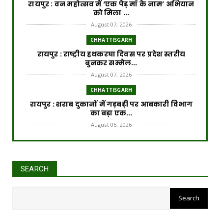
रायपुर : वन महोत्सव में ‘एक पेड़ माँ के नाम’ अभियान
को मिला ...
August 07, 2026
CHHATTISGARH
रायपुर : राष्ट्रीय हथकरघा दिवस पर प्रदेश स्तरीय
बुनकर सम्मेल...
August 07, 2026
CHHATTISGARH
रायपुर : शराब दुकानों में गड़बड़ी पर आबकारी विभाग
का बड़ा एक...
August 06, 2026
CHHATTISGARH
रायपुर : विकसित छत्तीसगढ़ की मजबूत नींव के लिए
पोषण एवं बाल ...
SEARCH
August 06, 2026
रायपुर : वर्ष 2024-25 में जल जीवन
मिशन के कार्यों के लिए राज्य सरकार दे
CHHATTISGARH
चुकी है 3000 करोड़ का अग्रिम राज्यांश
​रायपुर : ​छत्तीसगढ़ में खरीफ फसलों का डिजिटल
'एक्स-रे'