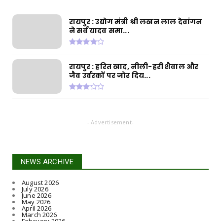
August 06, 2026
रायपुर : उद्योग मंत्री श्री लखन लाल देवांगन
CHHATTISGARH
ने सर्व यादव समा...
रायपुर : मुख्यमंत्री श्री विष्णुदेव साय के नेतृत्व में छत्ती...
August 06, 2026
CHHATTISGARH
रायपुर : हरित खाद, नीली-हरी शैवाल और
जैव उर्वरकों पर जोर दिय...
रायपुर : जल जीवन मिशन से बदली जारामोंगिया की
तस्वीर
August 05, 2026
CHHATTISGARH
- Advertisement-
रायपुर : आत्मसमर्पित 66 नक्सलियों को 6.60 करोड़
रुपये की प्रो...
August 05, 2026
NEWS ARCHIVE
August 2026
July 2026
June 2026
May 2026
April 2026
March 2026