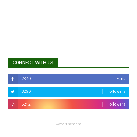
CONNECT WITH US
2340
Fans
3290
Followers
5212
Followers
- Advertisement -