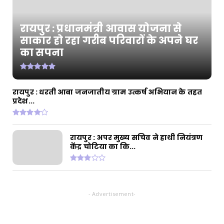
2.66 करोड़ र...
July 31, 2026
रायपुर : प्रधानमंत्री आवास योजना से
CHHATTISGARH
साकार हो रहा गरीब परिवारों के अपने घर
रायपुर : राजस्व मामलों में देरी बर्दाश्त नहीं, समय पर
का सपना
निपटाए...
July 31, 2026
CHHATTISGARH
रायपुर : धरती आबा जनजातीय ग्राम उत्कर्ष अभियान के तहत
रायपुर : अपर मुख्य सचिव ने हाथी नियंत्रण केंद्र चोटिया
प्रदेश...
का कि...
July 30, 2026
रायपुर : अपर मुख्य सचिव ने हाथी नियंत्रण
केंद्र चोटिया का कि...
- Advertisement-