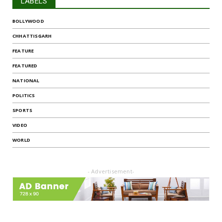
LABELS
BOLLYWOOD
CHHATTISGARH
FEATURE
FEATURED
NATIONAL
POLITICS
SPORTS
VIDEO
WORLD
- Advertisement-