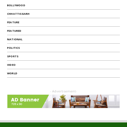
BOLLYWOOD
CHHATTISGARH
FEATURE
FEATURED
NATIONAL
POLITICS
SPORTS
VIDEO
WORLD
- Advertisement-