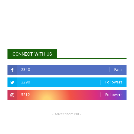
CONNECT WITH US
2340
Fans
3290
Followers
5212
Followers
- Advertisement -