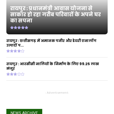
रायपुर : प्रधानमंत्री आवास योजना से
CHHATTISGARH
साकार हो रहा गरीब परिवारों के अपने घर
रायपुर : जल जीवन मिशन से बदली जारामोंगिया की
का सपना
तस्वीर
August 05, 2026
CHHATTISGARH
रायपुर : छत्तीसगढ़ में अमानक पनीर और डेयरी एनालॉग
रायपुर : आत्मसमर्पित 66 नक्सलियों को 6.60 करोड़
उत्पादों प...
रुपये की प्रो...
August 05, 2026
रायपुर : आरसीसी नालियों के निर्माण के लिए 99.25 लाख
मंजूर
- Advertisement-
NEWS ARCHIVE