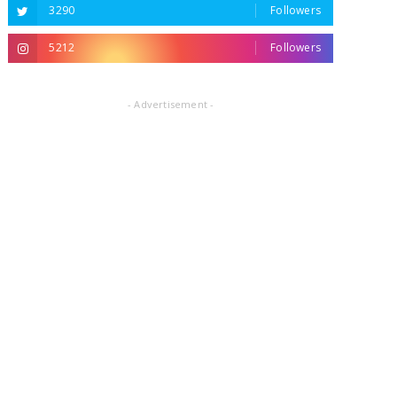
3290
Followers
5212
Followers
- Advertisement -