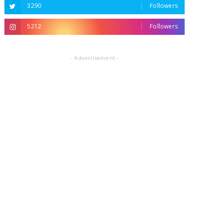
3290
Followers
5212
Followers
- Advertisement -