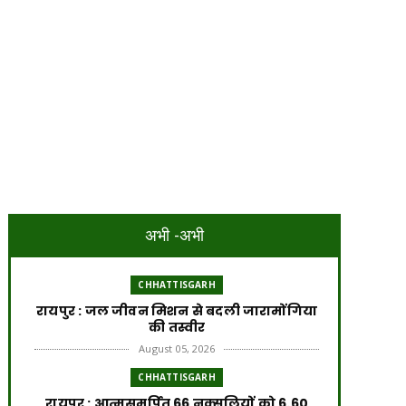
अभी -अभी
CHHATTISGARH
रायपुर : जल जीवन मिशन से बदली जारामोंगिया
की तस्वीर
August 05, 2026
CHHATTISGARH
रायपुर : आत्मसमर्पित 66 नक्सलियों को 6.60