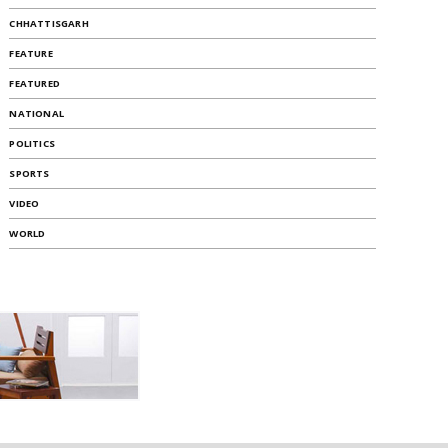
CHHATTISGARH
FEATURE
FEATURED
NATIONAL
POLITICS
SPORTS
VIDEO
WORLD