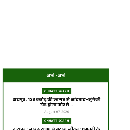
अभी -अभी
CHHATTISGARH
रायपुर : 138 करोड़ की लागत से नांदघाट-मुंगेली
रोड होगा फोरले...
August 07, 2026
CHHATTISGARH
रायपुर : जल संरक्षण से बदला जीवन: धमतरी के