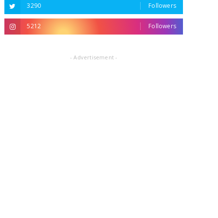
3290
Followers
5212
Followers
- Advertisement -