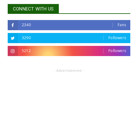
CONNECT WITH US
2340
Fans
3290
Followers
5212
Followers
- Advertisement -