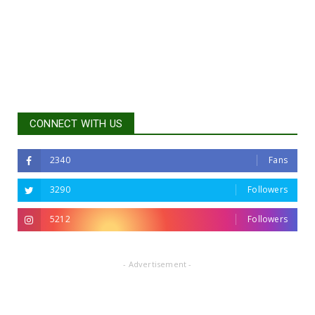
CONNECT WITH US
2340
Fans
3290
Followers
5212
Followers
- Advertisement -