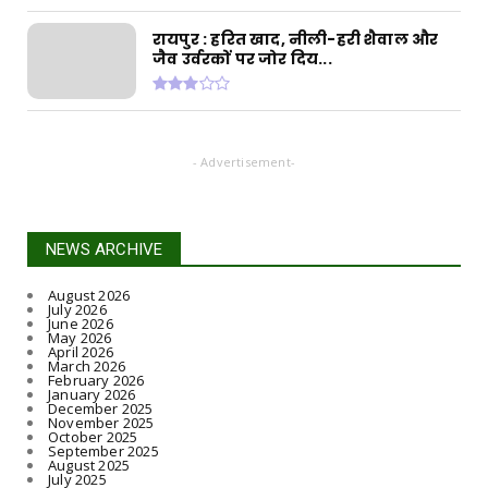
CHHATTISGARH
रायपुर : हरित खाद, नीली-हरी शैवाल और
जैव उर्वरकों पर जोर दिय...
रायपुर : जल जीवन मिशन से बदली जारामोंगिया की
तस्वीर
August 05, 2026
CHHATTISGARH
- Advertisement-
रायपुर : आत्मसमर्पित 66 नक्सलियों को 6.60 करोड़
रुपये की प्रो...
August 05, 2026
NEWS ARCHIVE
August 2026
July 2026
June 2026
May 2026
April 2026
March 2026
February 2026
January 2026
December 2025
November 2025
October 2025
September 2025
August 2025
July 2025