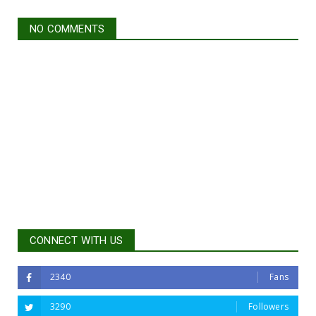
NO COMMENTS
CONNECT WITH US
2340
Fans
3290
Followers