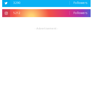
3290
Followers
5212
Followers
- Advertisement -