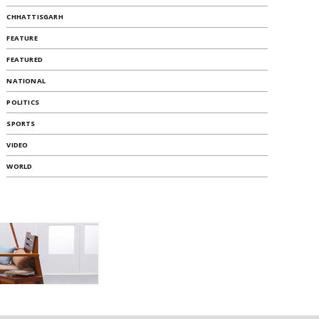
CHHATTISGARH
FEATURE
FEATURED
NATIONAL
POLITICS
SPORTS
VIDEO
WORLD