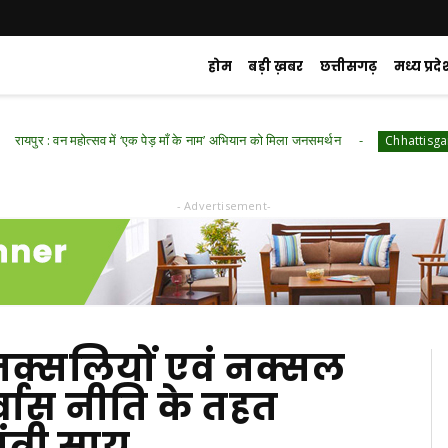
होम
बड़ी ख़बर
छत्तीसगढ़
मध्य प्रदे
वन महोत्सव में ‘एक पेड़ माँ के नाम’ अभियान को मिला जनसमर्थन
रायपुर
Chhattisgarh
- Advertisement-
 नक्सलियों एवं नक्सल
र्वास नीति के तहत
त्री साय