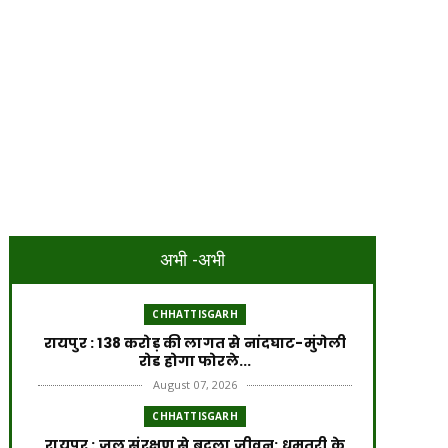
अभी -अभी
CHHATTISGARH
रायपुर : 138 करोड़ की लागत से नांदघाट-मुंगेली
रोड होगा फोरले...
August 07, 2026
CHHATTISGARH
रायपुर : जल संरक्षण से बदला जीवन: धमतरी के