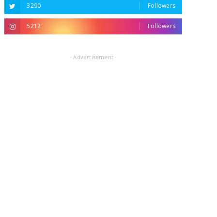
3290
Followers
5212
Followers
- Advertisement -