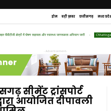
होम
बड़ी ख़बर
छत्तीसगढ़
मध्य प्रदे
क्षेत्रों में पोषण सहायता और स्वास्थ्य जागरूकता अभियान जारी
रायपुर
Chhattisgarh
- Advertisement-
ीसगढ़ सीमेंट ट्रांसपोर्ट
वारा आयोजित दीपावली
 शामिल