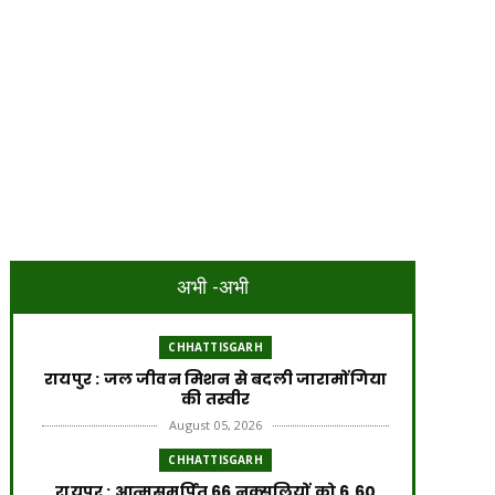
अभी -अभी
CHHATTISGARH
रायपुर : जल जीवन मिशन से बदली जारामोंगिया
की तस्वीर
August 05, 2026
CHHATTISGARH
रायपुर : आत्मसमर्पित 66 नक्सलियों को 6.60