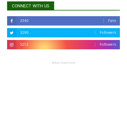
CONNECT WITH US
2340
Fans
3290
Followers
5212
Followers
- Advertisement -