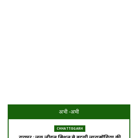
अभी -अभी
CHHATTISGARH
रायपुर : जल जीवन मिशन से बदली जारामोंगिया की